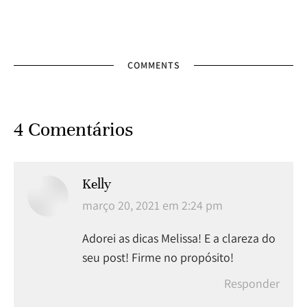
COMMENTS
4 Comentários
Kelly
disse:
março 20, 2021 em 2:24 pm
Adorei as dicas Melissa! E a clareza do
seu post! Firme no propósito!
Responder