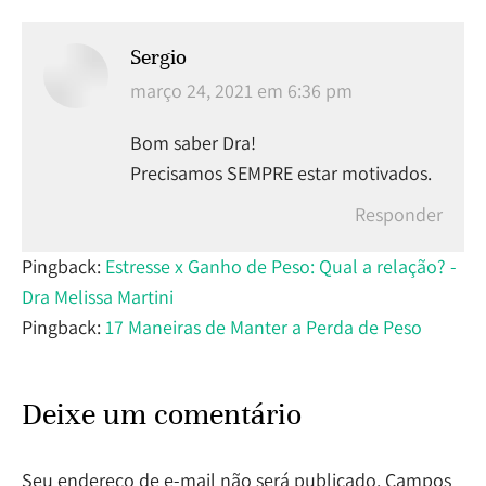
Sergio
disse:
março 24, 2021 em 6:36 pm
Bom saber Dra!
Precisamos SEMPRE estar motivados.
Responder
Pingback:
Estresse x Ganho de Peso: Qual a relação? -
Dra Melissa Martini
Pingback:
17 Maneiras de Manter a Perda de Peso
Deixe um comentário
Seu endereço de e-mail não será publicado. Campos