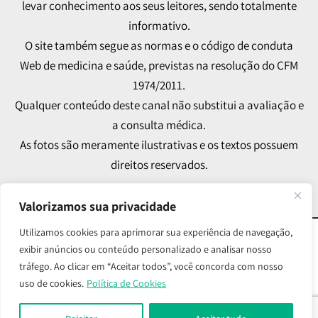
levar conhecimento aos seus leitores, sendo totalmente
informativo.
O site também segue as normas e o código de conduta
Web de medicina e saúde, previstas na resolução do CFM
1974/2011.
Qualquer conteúdo deste canal não substitui a avaliação e
a consulta médica.
As fotos são meramente ilustrativas e os textos possuem
direitos reservados.
Valorizamos sua privacidade
Utilizamos cookies para aprimorar sua experiência de navegação,
© 2024 Melissa Martini CRM/SP 112.703 RQE: 81554 –
exibir anúncios ou conteúdo personalizado e analisar nosso
tráfego. Ao clicar em “Aceitar todos”, você concorda com nosso
Todos os Direitos Reservados
uso de cookies.
Política de Cookies
Desenvolvido por
Medellín Comunicação