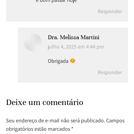
Responder
Dra. Melissa Martini
disse:
julho 4, 2025 em 4:44 pm
Obrigada
Responder
Deixe um comentário
Seu endereço de e-mail não será publicado. Campos
obrigatórios estão marcados
*