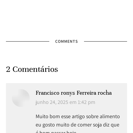
COMMENTS
2 Comentários
Francisco ronys Ferreira rocha
disse:
junho 24, 2025 em 1:42 pm
Muito bom esse artigo sobre alimento
eu gosto muito de comer soja diz que
é bom passar hoje