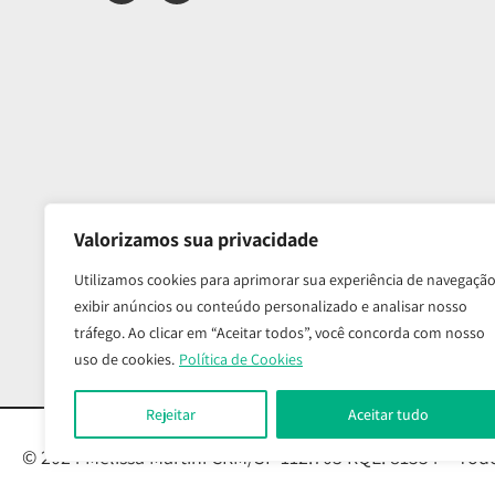
Valorizamos sua privacidade
Este site é orientado ao públ
Utilizamos cookies para aprimorar sua experiência de navegação
O site também segue as norm
exibir anúncios ou conteúdo personalizado e analisar nosso
Qualqu
tráfego. Ao clicar em “Aceitar todos”, você concorda com nosso
As fot
uso de cookies.
Política de Cookies
Rejeitar
Aceitar tudo
© 2024 Melissa Martini CRM/SP 112.703 RQE: 81554 – Todo