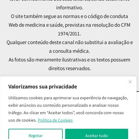
informativo.
O site também segue as normas e o código de conduta
Web de medicina e saúde, previstas na resolução do CFM
1974/2011.
Qualquer conteúdo deste canal não substitui a avaliação e
a consulta médica.
As fotos são meramente ilustrativas e os textos possuem
direitos reservados.
Valorizamos sua privacidade
Utilizamos cookies para aprimorar sua experiência de navegação,
© 2024 Melissa Martini CRM/SP 112.703 RQE: 81554 –
exibir anúncios ou conteúdo personalizado e analisar nosso
tráfego. Ao clicar em “Aceitar todos”, você concorda com nosso
Todos os Direitos Reservados
uso de cookies.
Política de Cookies
Desenvolvido por
Medellín Comunicação
Rejeitar
Aceitar tudo